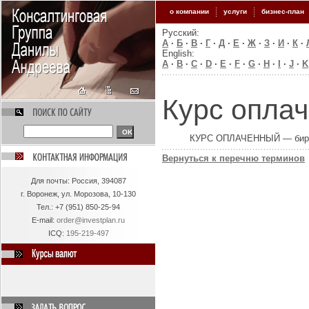
о компании
услуги
бизнес-план
Русский:
А
·
Б
·
В
·
Г
·
Д
·
Е
·
Ж
·
З
·
И
·
К
·
English:
A
·
B
·
C
·
D
·
E
·
F
·
G
·
H
·
I
·
J
·
K
Курс опла
КУРС ОПЛАЧЕННЫЙ — биржев
Вернуться к перечню терминов
Для
почты: Россия, 394087
г. Воронеж, ул. Морозова, 10-130
Тел.:
+7 (951) 850-25-94
E-mail:
order@investplan.ru
ICQ:
195-219-497