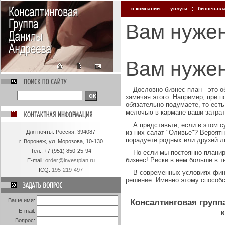
о компании
услуги
бизнес-пл
Вам нужен
Вам нужен
Дословно бизнес-план - это 
замечая этого. Например, при 
обязательно подумаете, то ест
мелочью в кармане ваши затрат
А представьте, если в этом 
Для
почты: Россия, 394087
из них салат "Оливье"? Вероятн
порадуете родных или друзей 
г. Воронеж, ул. Морозова, 10-130
Тел.:
+7 (951) 850-25-94
Но если мы постоянно планир
бизнес! Риски в нем больше в т
E-mail:
order@investplan.ru
ICQ:
195-219-497
В современных условиях фин
решение. Именно этому способс
Ваше имя:
Консалтинговая групп
E-mail:
к
Вопрос: