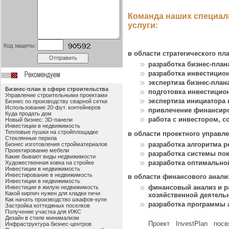
Команда наших специал
услуги:
Код защиты:
в области с
тратегического п
разработка бизнес-план
разработка инвестицион
экспертиза бизнес-план
Бизнес-план в сфере строительства
подготовка инвестицио
Управление строительными проектами
экспертиза инициатора 
Бизнес по производству сварной сетки
Использование 20-фут. контейнеров
привлечение финансир
Куда продать дом
работа с инвестором, 
Новый бизнес: 3D-панели
Инвестиции в недвижимость
Тепловые пушки на стройплощадке
в области проектного управле
Стеклянные перила
разработка алгоритма р
Бизнес изготовления стройматериалов
Проектирование мебели
разработка системы пок
Какие бывают виды недвижимости
разработка оптимально
Художественная ковка на стройке
Инвестиции в недвижимость
Инвестирование в недвижимость
в области финансового анали
Инвестиции в недвижимость
финансовый анализ и 
Инвестиции в жилую недвижимость
Какой кирпич нужен для кладки печи
хозяйственной деятель
Как начать производство шкафов-купе
разработка программы 
Застройка коттеджных поселков
Получение участка для ИЖС
Дизайн в стиле минимализм
Проект InvestPlan пос
Инфраструктура бизнес-центров