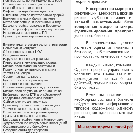
Порядок выполнения отделочных работ
теории и практике.
Стеклянная раковина для ванной
Полный ремонт квартиры
В современном мире рыно
Инфраструктура бизнес-центров
конкуренции, множества произ
Открытие цеха по изготовлению дверей
рисков, глубокого влияния и
Военная ипотека и банки партнеры
явлений
качественный
биз
Металлочерепица, инвестиции на года
Каталог стройматериалов в Воронеже
конкретные макро- и микро
Монтаж трансформаторных подстанций
функционирования предприя
Независимая экспертиза ПД
успешного бизнеса.
Проект простого кирпичного дома
Производство кровельных материалов
В современных услови
Сооружение фундаментов
Бизнес-план в сфере услуг и торговли
Сварка в строительстве
являться одним из главных и
Социальный контракт
Офисы в Меркурий Сити
бизнесом, обеспечивающим
Обзор современных ЦОД
Сварные заборы
Создание сайта
прочность, устойчивость к кри
Строительство веранды
Наружная баннерная реклама
Осуществляем ремонт
Инвестиции в механизацию склада
Бизнес-план в сфере строительства
Каждый бизнес, команда,
Бизнес-план магазина сантехники
Полезное использование площади
Однако, процесс управления 
Проект открытия винного магазина
Квартиры в Воронеже на сутки
Услуги call центра
условиях все менее зависит 
Инвестиции в очистку воды
Оценочная деятельность
руководителя, но все более 
Выбор мягкой мебели для офиса и дома
Бухгалтерское сопровождение
Ипотека, отзывы
действий, подчиненных общим 
Интернет-бизнес знакомств
Аренда коммерческой недвижимости
бизнес-плана.
Организация продажи средств связи
Необходимость вступления в СРО
Бизнес-план по упаковке: с чего начать
Инвестиции в строительство
Выбираем тариф КПК для сбережений
Если вы пришли к в
Автоматический полив на участке
Квадратная облицовочная плитка
необходимо составить бизнес-п
Спальные принадлежности
Сайтостроение для новичков
найдете немало информации о 
Контакторы переменного тока
Производство пластмассовых ящиков
Ремонт коттеджей
типовом содержании бизнес-п
Услуги колл-центра: как выбрать
Продавцам лакокрасочных материалов
Офис на час, краткосрочная аренда
решения, методические материа
Оригинальные мебельные щиты
Правила выбора поставщика
плана.
Страхование жилья в Москве
Как создать эффективный бизнес-план
Кухни на заказ
Художественное оформление помещений
Сетка сварная
Создание дорогого брендбука
Мы гарантируем в своей раб
Снижение влаги на стеклопакетах
Создание сайта для стартапа
Приобретение коттеджа в Подмосковье