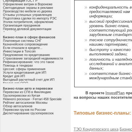
Сертификация ГОСТ Р
Технический план жилого дома
Оформление витрин в Воронеже
Частному застройщику
конфиденциальность в
Светодиодные экраны в рекламе
Гидроизоляционные материалы
Производство мебели из дерева
предоставляемой нам
Выбор помещения для офиса
Отзывы успешных управленцев
информации;
Перегородки из стекла
Подготовка сделки по импорту РЭС
Сухие смеси для пола
высокий профессионал
Уголок потребителя, оформление
Офисные перегородки
Организация праздников
уровень бизнес-плана,
Сварочные инверторы
Перевод деловой документации
соответствующий рос
О секционном виде сеточного забора
Аудит обслуживания клиентов
зарубежным стандарт
Бесшовные натяжные потолки
Изготовление листовок
Бизнес-план в сфере финансов
Выбор газового котла
Методика CRM
тесное сотрудничест
Платежные системы СНГ
Доставка строительного песка
Менеджмент качества ISO 9001
нашими партнерами;
Казначейское сопровождение
Качественная оконная фурнитура
Продвижение веб-сайта
Если отказали в кредите...
Проводка после пожара
быстроту и качество
Аромамаркетинг в торговле
Инвестиции в Toncoin
Современные геодезические приборы
Молодой бизнес на просторах сети
выполняемой задачи;
Предложение по кредитованию
Меблировка и дизайне интерьера
Сертификация продукции
Страхование загородной недвижимости
логичность и наглядн
План эвакуации при пожаре
Технологии производства мебели
Рефинансирование: что это такое
Окна REHAU BRILLANT
исследований и аналит
Нюансы по открытию чебуречной
Помощь в тендерах
Геодезические изыскания
Успешный мебельный бизнес
данных;
Цессия: сферы применения
Артезианская скважина
Контроль доступа в домовладения
Услуги кредитования для ИП
соответствие бизнес-
Целесообразность применения полусфер
Особенности регистрации ООО
Кредит для ИП
Виды металлических труб
международным станд
Преимущества рекламы в лифтах
Выгодный расчетный счет для ИП
CMS для интернет-магазина
Кредит для ООО
Все о мотоблоках
Скрипт приема платежей
Бизнес-план авто и перевозки
Энергоэффективность как бизнес
Банковская гарантия для ФЗ 44
Перевозки из СПб в Финляндию
Кондитерский бизнес
В проекте
InvestPlan
пре
Открытие р/с для ООО
Грузоперевозки из Китая
Продажа стандартной офисной мебели
на вопросы наших посетител
Корпоративная карта для бизнеса
Немного роскоши - Ferrari 458 Speciale
Услуги ЧОП
Банковское обслуживание ООО
Рейтинг автосалонов Москвы
Оформление торговых площадей
Приобретение готового бизнеса
Обзор автосалонов
Гирудотерапия как бизнес
Бизнес-образование
Перевозки грузов по России
Изготовление табличек
Куда вкладывать деньги
Типовые бизнес-планы:
Диспетчирование грузоперевозок
Как открыть магазин шин
Бинарные опционы: основы торговли
Обустройство офиса
Аналитика финансовых рынков
Мягкая мебель на заказ
Бизнес на обменных операциях
Бытовые насосы
Расчетный счет для ООО
Аутсорсинг персонала
ТЭО Кондитерского цеха
Бизнес
Доверие к партнеру
Утилизация солнечных батарей