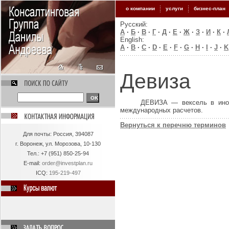
о компании
услуги
бизнес-план
Русский:
А
·
Б
·
В
·
Г
·
Д
·
Е
·
Ж
·
З
·
И
·
К
·
English:
A
·
B
·
C
·
D
·
E
·
F
·
G
·
H
·
I
·
J
·
K
Девиза
ДЕВИЗА — вексель в инос
международных расчетов.
Вернуться к перечню терминов
Для
почты: Россия, 394087
г. Воронеж, ул. Морозова, 10-130
Тел.:
+7 (951) 850-25-94
E-mail:
order@investplan.ru
ICQ:
195-219-497