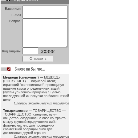
Ваше имя:
E-mail:
Вопрос:
Код защиты:
Медведь (спекулянт)
—
МЕДВЕДЬ
(СПЕКУЛЯНТ) — биржевой агент,
играющий "на понижение", провоцируя
падение курса определенных акций
(путем усиленной продажи) с целью
последующей их покупки по более низкой
цене.
Словарь экономических терминов
Товарищество
—
ТОВАРИЩЕСТВО —
ТОВАРИЩЕСТВО, синдикат, пул -
общество, созданное на базе контракта
между группой юридических либо
физических лиц для проведения
совместной операции либо для
достижения другой огранич...
Словарь экономических терминов