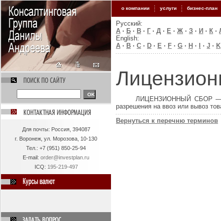
о компании
услуги
бизнес-план
Русский:
А
·
Б
·
В
·
Г
·
Д
·
Е
·
Ж
·
З
·
И
·
К
·
English:
A
·
B
·
C
·
D
·
E
·
F
·
G
·
H
·
I
·
J
·
K
Лицензион
ЛИЦЕНЗИОННЫЙ СБОР — пла
разрешения на ввоз или вывоз тов
Вернуться к перечню терминов
Для
почты: Россия, 394087
г. Воронеж, ул. Морозова, 10-130
Тел.:
+7 (951) 850-25-94
E-mail:
order@investplan.ru
ICQ:
195-219-497