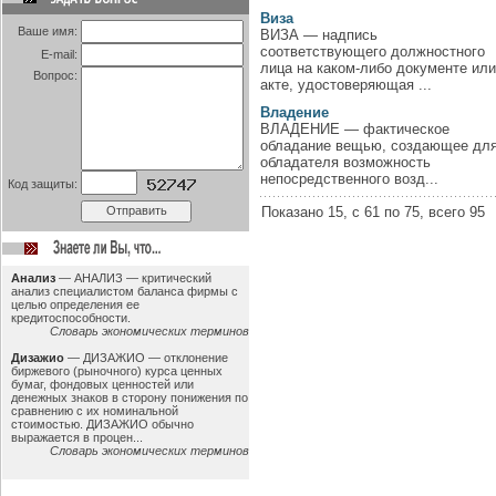
Виза
Ваше имя:
ВИЗА — надпись
соответствующего должностного
E-mail:
лица на каком-либо документе или
Вопрос:
акте, удостоверяющая ...
Владение
ВЛАДЕНИЕ — фактическое
обладание вещью, создающее дл
обладателя возможность
непосредственного возд...
Код защиты:
Показано 15, c 61 по 75, всего 95
Анализ
—
АНАЛИЗ — критический
анализ специалистом баланса фирмы с
целью определения ее
кредитоспособности.
Словарь экономических терминов
Дизажио
—
ДИЗАЖИО — отклонение
биржевого (рыночного) курса ценных
бумаг, фондовых ценностей или
денежных знаков в сторону понижения по
сравнению с их номинальной
стоимостью. ДИЗАЖИО обычно
выражается в процен...
Словарь экономических терминов