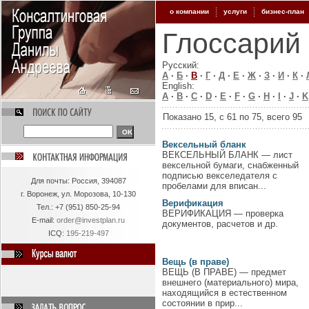
о компании
услуги
бизнес-план
Глоссарий 
Русский:
А
·
Б
·
В
·
Г
·
Д
·
Е
·
Ж
·
З
·
И
·
К
·
English:
A
·
B
·
C
·
D
·
E
·
F
·
G
·
H
·
I
·
J
·
K
Показано 15, c 61 по 75, всего 95
Вексельный бланк
ВЕКСЕЛЬНЫЙ БЛАНК — лист
вексельной бумаги, снабженный
подписью векселедателя с
Для
почты: Россия, 394087
пробелами для вписан...
г. Воронеж, ул. Морозова, 10-130
Верификация
Тел.:
+7 (951) 850-25-94
ВЕРИФИКАЦИЯ — проверка
E-mail:
order@investplan.ru
документов, расчетов и др.
ICQ:
195-219-497
Вещь (в праве)
ВЕЩЬ (В ПРАВЕ) — предмет
внешнего (материального) мира,
находящийся в естественном
состоянии в прир...