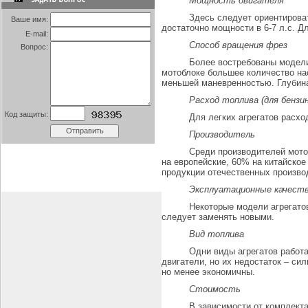
Мощность двигателя
Здесь следует ориентироват
Ваше имя:
достаточно мощности в 6-7 л.с. Д
E-mail:
Способ вращения фрез
Вопрос:
Более востребованы модели
мотоблоке большее количество н
меньшей маневренностью. Глубина 
Расход топлива (для бензи
Код защиты:
Для легких агрегатов расхо
Производитель
Среди производителей мотоб
на европейские, 60% на китайское
продукции отечественных произво
Эксплуатационные качеств
Некоторые модели агрегато
следует заменять новыми.
Вид топлива
Одни виды агрегатов работ
двигатели, но их недостаток – си
но менее экономичны.
Стоимость
В зависимости от комплект