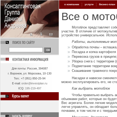
о компании
услуги
бизнес-план
Все о мото
Мотоблок представляет соб
участке. В отличие от мотокульти
устройство универсальное. Испол
Работы, выполняемые мот
Обработка почвы – вспашка,
Посадка и копка картофеля 
Перевозка грузов в прицепе
Уборка снега с территории 
Подметание территории вок
Для
почты: Россия, 394087
Скашивание травяного покро
г. Воронеж, ул. Морозова, 10-130
Насадки и навески сменяютс
Тел.:
+7 (951) 850-25-94
можно эксплуатировать его, не ст
E-mail:
order@investplan.ru
Как выбрать мотоблок
ICQ:
195-219-497
Чтобы правильно выбрать аг
объемами работ, которые он буде
Вес агрегата. Более легкие модел
легче управлять, он обладает бо
почвами, в том числе и с твердым